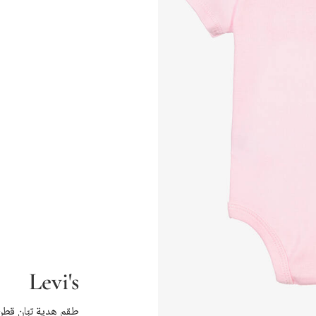
Levi's
طقم هدية تبّان قطن