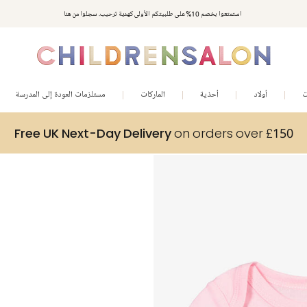
استمتعوا بخصم 10% على طلبيتكم الأولى كهدية ترحيب. سجلوا من هنا
ت
أولاد
أحذية
الماركات
مستلزمات العودة إلى المدرسة
Free UK Next-Day Delivery
on orders over £150