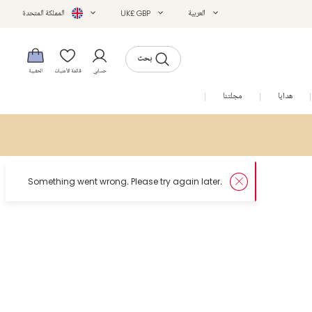
العربية
UK£ GBP
المملكة المتحدة
بحث
حسابي
قائمة الأمنيات
الحقيبة
هدايا
مجلتنا
التخفيضات