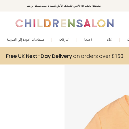
استمتعوا بخصم 10% على طلبيتكم الأولى كهدية ترحيب. سجلوا من هنا
ت
أولاد
أحذية
الماركات
مستلزمات العودة إلى المدرسة
Free UK Next-Day Delivery
on orders over £150