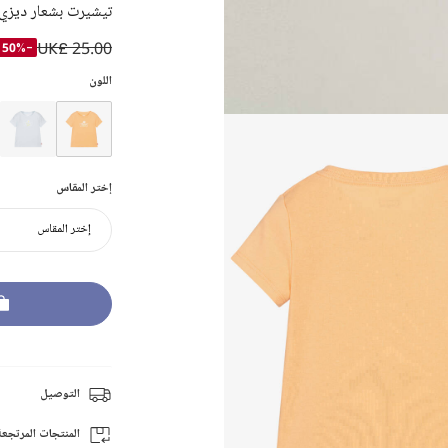
تيشيرت بشعار ديزي ل
UK£ 25.00
-50%
اللون
إختر المقاس
إختر المقاس
التوصيل
المنتجات المرتجعة