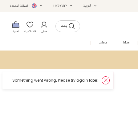
العربية
UK£ GBP
المملكة المتحدة
بحث
حسابي
قائمة الأمنيات
الحقيبة
هدايا
مجلتنا
التخفيضات