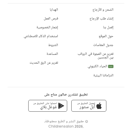
الشحن و الأرجاع
الهدايا
إنشاء طلب الإرجاع
فرص العمل
إتصل بنا
إشعار الخصوصية
حول الموقع
استخدام الذكاء الاصطناعي
جدول المقاسات
الشروط
تقرير عن الفجوة في الرواتب
المساعدة
بين الجنسين
تقرير عن الرق الحديث
الحياد الكربوني
جديد
التزاماتنا البيئية
تطبيق تشلدرن صالون متاح على
تحميل التطبيق من
احصلوا على التطبيق من
أبل ستور
غوغل بلاي
© حقوق النشر و الطبع محفوظة،
Childrensalon 2026
,