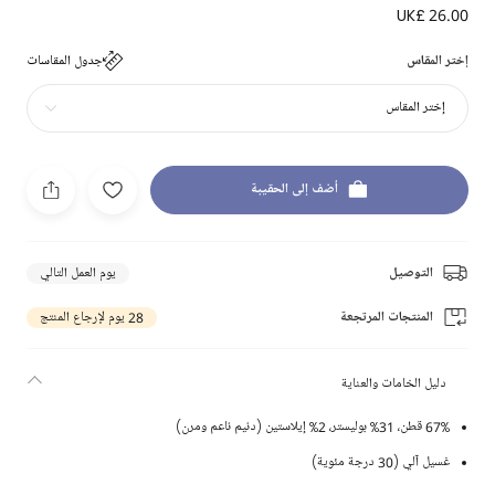
UK£ 26.00
إختر المقاس
جدول المقاسات
إختر المقاس
أضف إلى الحقيبة
التوصيل
يوم العمل التالي
المنتجات المرتجعة
28 يوم لإرجاع المنتج
دليل الخامات والعناية
67% قطن، 31% بوليستر، 2% إيلاستين (دنيم ناعم ومرن)
غسيل آلي (30 درجة مئوية)