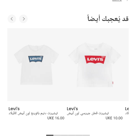
قد يُعجبك أيضاً
Levi's
Levi's
Levi'
للأولاد
تيشيرت قطن جيرسي لون أبيض
تيشيرت دنيم باتوينغ لون أبيض للأولاد
5.00
UK£ 16.00
UK£ 10.00