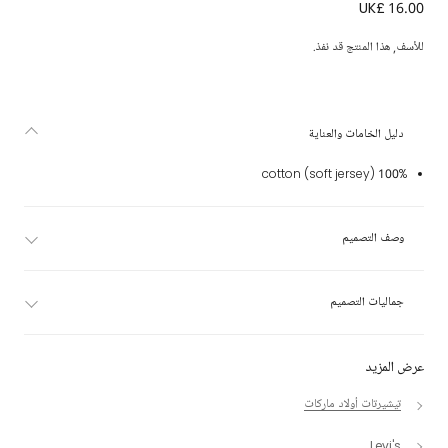
UK£ 16.00
تيشيرت قطن جيرسي لون أبيض للأولاد
للأسف, هذا المنتج قد نفذ.
دليل الخامات والعناية
100% cotton (soft jersey)
وصف التصميم
جماليات التصميم
عرض المزيد
تيشيرتات أولاد ماركات
Levi's