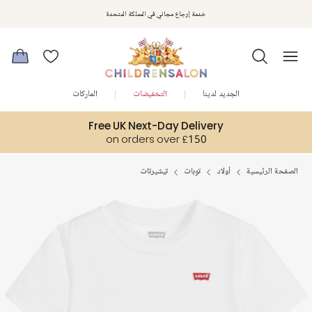
استمتعوا بخصم 10% على طلبيتكم الأولى كهدية ترحيب. سجلوا من هنا
خدمة إرجاع مجاني في المملكة المتحدة
الجديد لدينا
التخفيضات
الماركات
Free UK Next-Day Delivery
on orders over £150
الصفحة الرئيسية
أولاد
توبات
تيشيرتات