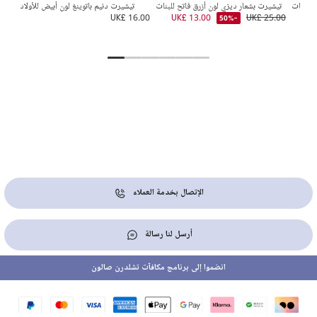
 للبنات
تيشيرت بشعار ديزي لون أزرق فاتح للبنات
تيشيرت دنيم باتوينغ لون أبيض للأولاد
2.00
UK£ 16.00
UK£ 13.00
UK£ 25.00
-50%
الإتصال بخدمة العملاء
أرسل لنا رسالة
انضموا إلى برنامج مكافآت تشلدرن صالون