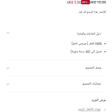
تيشيرت قطن بشعار باتوينغ لون أخضر للأولاد الرضع
UK£ 5.00
UK£ 10.00
-50%
للأسف, هذا المنتج قد نفذ.
دليل الخامات والعناية
100% قطن (جيرسي ناعم)
غسيل آلي (30 درجة مئوية)
وصف التصميم
جماليات التصميم
عرض المزيد
توبات الأطفال الرضع