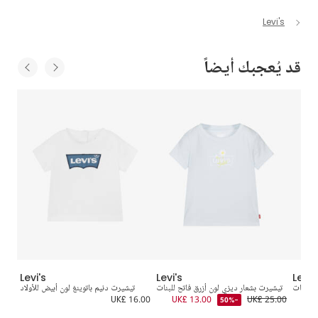
Levi's
قد يُعجبك أيضاً
Levi's
Levi's
Levi'
 للبنات
تيشيرت بشعار ديزي لون أزرق فاتح للبنات
تيشيرت دنيم باتوينغ لون أبيض للأولاد
8.00
UK£ 16.00
UK£ 13.00
UK£ 25.00
-50%