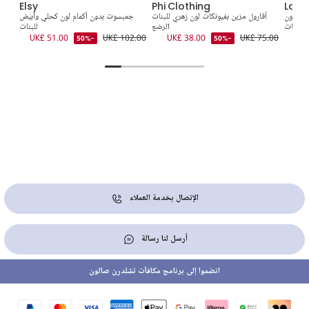
Elsy
Phi Clothing
Lapi
طن لون
أفارول مزين بفيونكات لون زهري للبنات
جمبسوت بدون أكمام لون كحلي وأبيض
جم
 للبنات
الرضع
للبنات
4.00
UK£ 51.00
UK£ 102.00
UK£ 38.00
UK£ 75.00
UK
-50%
-50%
الإتصال بخدمة العملاء
أرسل لنا رسالة
انضموا إلى برنامج مكافآت تشلدرن صالون