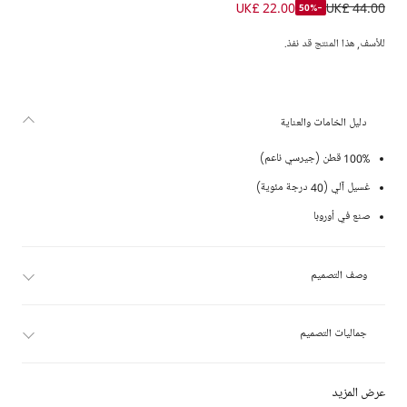
أفارول بيبي غرو بطبعة ورود قطن لون أبيض للبنات الرضع
UK£ 22.00
UK£ 44.00
-50%
للأسف, هذا المنتج قد نفذ.
دليل الخامات والعناية
100% قطن (جيرسي ناعم)
غسيل آلي (40 درجة مئوية)
صنع في أوروبا
وصف التصميم
جماليات التصميم
عرض المزيد