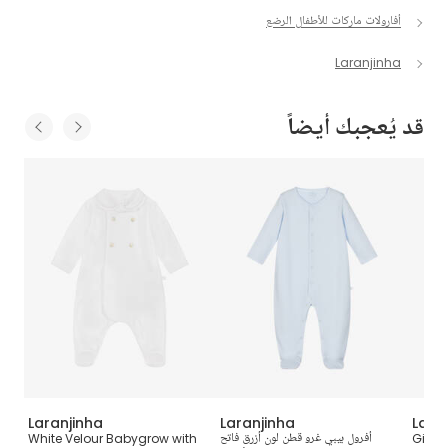
أفارولات ماركات للأطفال الرضع
Laranjinha
قد يُعجبك أيضاً
Laranjinha
Laranjinha
Lara
Girls 
أفرول بيبي غرو قطن لون أزرق فاتح
White Velour Babygrow with
أ