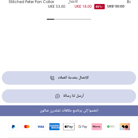
Babyg
للأطفال
Stitched Peter Pan Collar
6.00
UK£ 53.00
UK£ 18.00
UK£ 30.00
-40%
الإتصال بخدمة العملاء
أرسل لنا رسالة
انضموا إلى برنامج مكافآت تشلدرن صالون