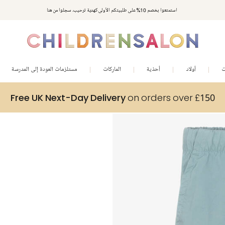
استمتعوا بخصم 10% على طلبيتكم الأولى كهدية ترحيب. سجلوا من هنا
ت
أولاد
أحذية
الماركات
مستلزمات العودة إلى المدرسة
Free UK Next-Day Delivery
on orders over £150