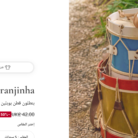
عرض
ranjinha
بنطلون قطن بوبلين ل
UK£ 42.00
-50%
إختر المقاس
المقاس:
5 سنوات