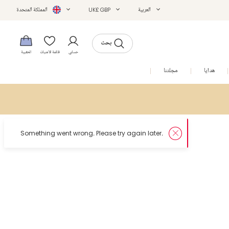
العربية
UK£ GBP
المملكة المتحدة
بحث
حسابي
قائمة الأمنيات
الحقيبة
هدايا
مجلتنا
التخفيضات