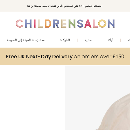
استمتعوا بخصم 10% على طلبيتكم الأولى كهدية ترحيب. سجلوا من هنا
ت
أولاد
أحذية
الماركات
مستلزمات العودة إلى المدرسة
Free UK Next-Day Delivery
on orders over £150