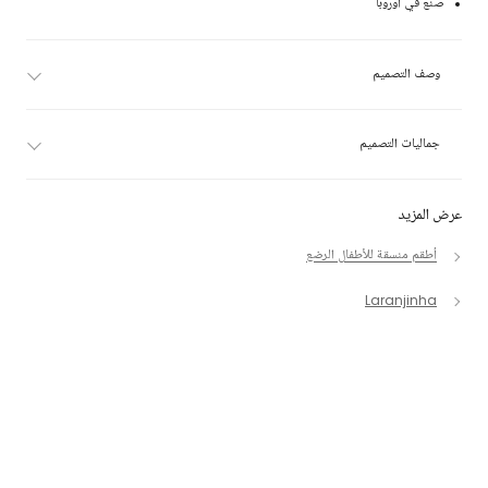
صنع في أوروبا
وصف التصميم
جماليات التصميم
عرض المزيد
أطقم منسقة للأطفال الرضع
Laranjinha