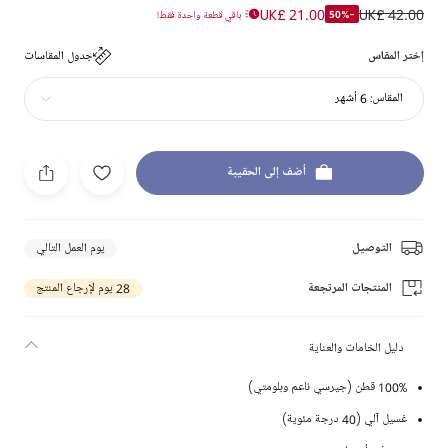
UK£ 21.00
UK£ 42.00
-50%
باقي قطعة واحدة فقط!
إختر المقاس
جدول المقاسات
المقاس:
6 أشهر
أضف إلى الحقيبة
التوصيل
يوم العمل التالي
المنتجات المرتجعة
28 يوم لإرجاع المنتج
دليل الخامات والعناية
100% قطن (جيرسي ناعم وبلومتي)
غسيل آلي (40 درجة مئوية)