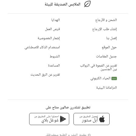
الملابس الصديقة للبيئة
الشحن و الأرجاع
الهدايا
إنشاء طلب الإرجاع
فرص العمل
إتصل بنا
إشعار الخصوصية
حول الموقع
استخدام الذكاء الاصطناعي
جدول المقاسات
الشروط
تقرير عن الفجوة في الرواتب
المساعدة
بين الجنسين
تقرير عن الرق الحديث
الحياد الكربوني
جديد
التزاماتنا البيئية
تطبيق تشلدرن صالون متاح على
تحميل التطبيق من
احصلوا على التطبيق من
أبل ستور
غوغل بلاي
© حقوق النشر و الطبع محفوظة،