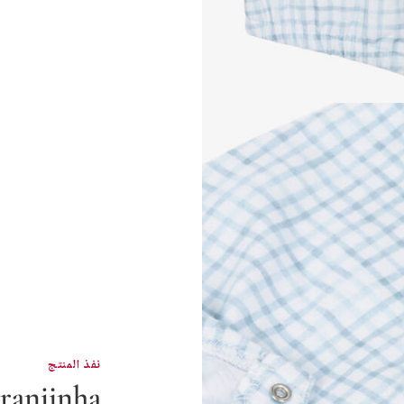
نفذ المنتج
ranjinha