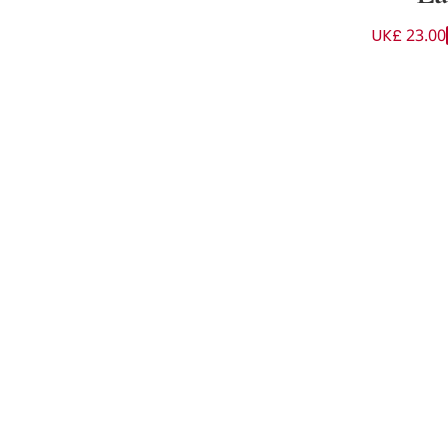
UK£ 23.00
أبيض وأزرق للأولاد الرضع