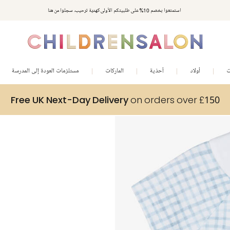
استمتعوا بخصم 10% على طلبيتكم الأولى كهدية ترحيب. سجلوا من هنا
ت
أولاد
أحذية
الماركات
مستلزمات العودة إلى المدرسة
Free UK Next-Day Delivery
on orders over £150