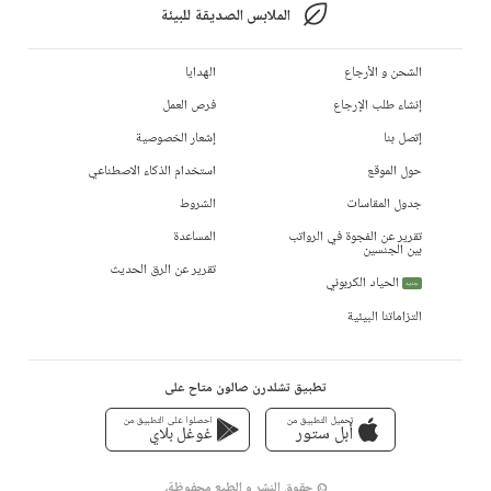
الملابس الصديقة للبيئة
الشحن و الأرجاع
الهدايا
إنشاء طلب الإرجاع
فرص العمل
إتصل بنا
إشعار الخصوصية
حول الموقع
استخدام الذكاء الاصطناعي
جدول المقاسات
الشروط
تقرير عن الفجوة في الرواتب
المساعدة
بين الجنسين
تقرير عن الرق الحديث
الحياد الكربوني
جديد
التزاماتنا البيئية
تطبيق تشلدرن صالون متاح على
تحميل التطبيق من
احصلوا على التطبيق من
أبل ستور
غوغل بلاي
© حقوق النشر و الطبع محفوظة،