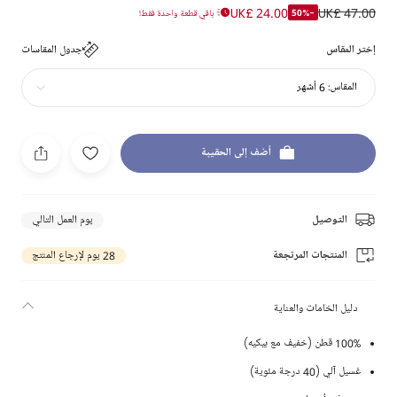
UK£ 24.00
UK£ 47.00
-50%
باقي قطعة واحدة فقط!
إختر المقاس
جدول المقاسات
المقاس:
6 أشهر
أضف إلى الحقيبة
التوصيل
يوم العمل التالي
المنتجات المرتجعة
28 يوم لإرجاع المنتج
دليل الخامات والعناية
100% قطن (خفيف مع بيكيه)
غسيل آلي (40 درجة مئوية)