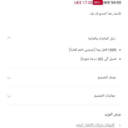
شورت أبيض من قطن بيما للأولاد مزين بجرو
UK£ 17.00
UK£ 34.00
-50%
للأسف, هذا المنتج قد نفذ.
دليل الخامات والعناية
100% قطن بيما (جيرسي ناعم للغاية)
غسيل آلي (30 درجة مئوية)
وصف التصميم
جماليات التصميم
عرض المزيد
أفارولات ماركات للأطفال الرضع