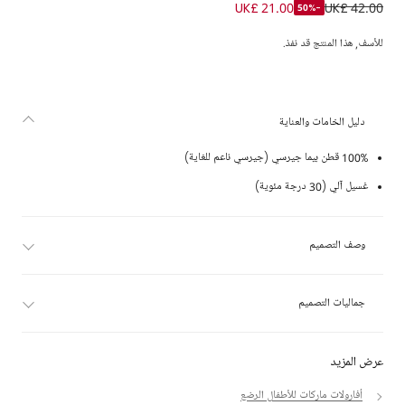
أفارول بيبي غرو قطن بيما لون أزرق وأبيض للأولاد الرضع
UK£ 21.00
UK£ 42.00
-50%
للأسف, هذا المنتج قد نفذ.
دليل الخامات والعناية
100% قطن بيما جيرسي (جيرسي ناعم للغاية)
غسيل آلي (30 درجة مئوية)
وصف التصميم
جماليات التصميم
عرض المزيد
أفارولات ماركات للأطفال الرضع