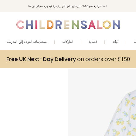
استمتعوا بخصم 10% على طلبيتكم الأولى كهدية ترحيب. سجلوا من هنا
ت
أولاد
أحذية
الماركات
مستلزمات العودة إلى المدرسة
Free UK Next-Day Delivery
on orders over £150