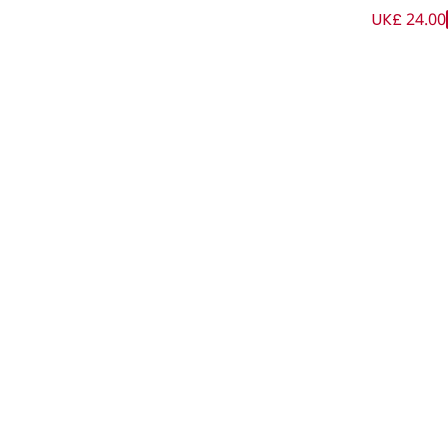
UK£ 24.00
 أبيض للبنات الرضع