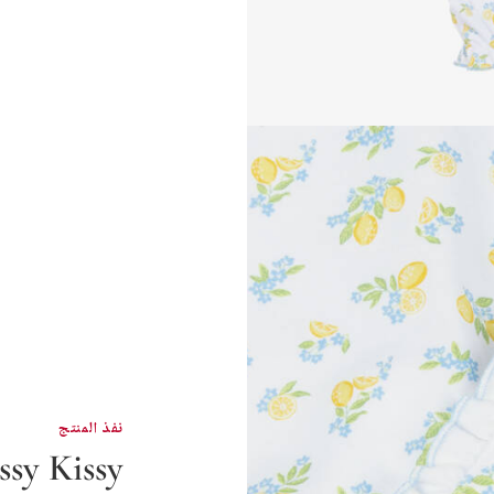
نفذ المنتج
ssy Kissy