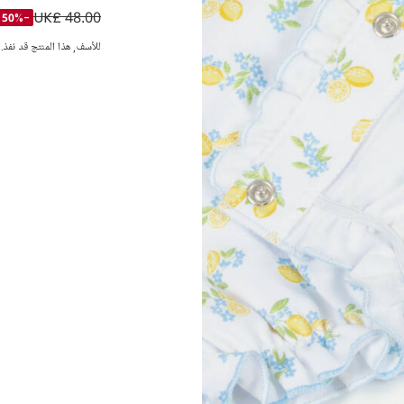
UK£ 48.00
فستان قطن بيما لون
-50%
للأسف, هذا المنتج قد نفذ.