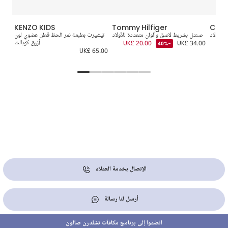
KENZO KIDS
Tommy Hilfiger
Calvi
للأولاد
صندل بشريط لاصق وألوان متعددة للأولاد
تيشيرت بطبعة نمر الحظ قطن عضوي لون
UK
UK£ 34.00
UK£ 20.00
أزرق كوبالت
-40%
6.00
UK£ 65.00
الإتصال بخدمة العملاء
أرسل لنا رسالة
انضموا إلى برنامج مكافآت تشلدرن صالون