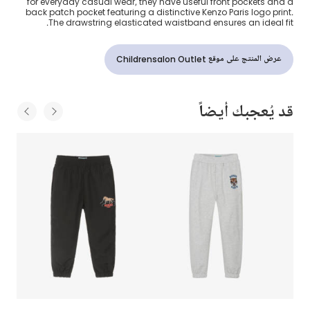
for everyday casual wear, they have useful front pockets and a
back patch pocket featuring a distinctive Kenzo Paris logo print.
The drawstring elasticated waistband ensures an ideal fit.
عرض المنتج على موقع Childrensalon Outlet
قد يُعجبك أيضاً