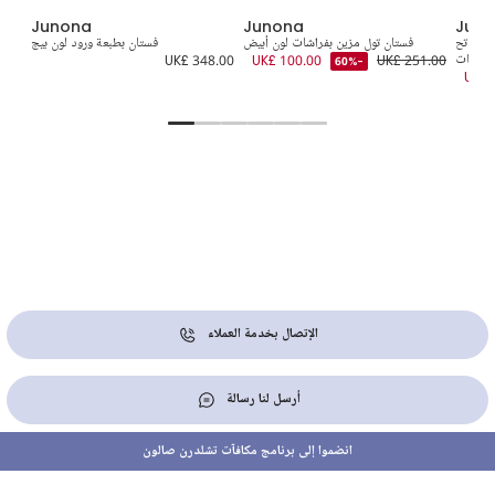
Junona
Junona
Jun
بي فاتح
فستان تول مزين بفراشات لون أبيض
فستان بطبعة ورود لون بيج
فست
للبنات
UK£ 251.00
UK£ 100.00
UK£ 348.00
-60%
1.00
UK£ 
الإتصال بخدمة العملاء
أرسل لنا رسالة
انضموا إلى برنامج مكافآت تشلدرن صالون