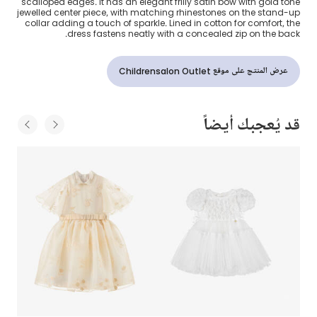
scalloped edges. It has an elegant frilly satin bow with gold tone
jewelled center piece, with matching rhinestones on the stand-up
collar adding a touch of sparkle. Lined in cotton for comfort, the
dress fastens neatly with a concealed zip on the back.
عرض المنتج على موقع Childrensalon Outlet
قد يُعجبك أيضاً