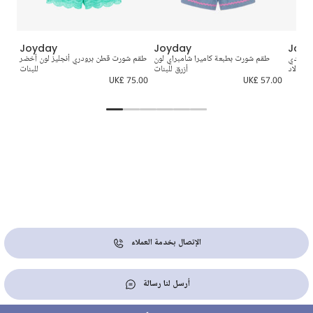
Joyday
Joyday
Joyd
ورمادي
طقم شورت بطبعة كاميرا شامبراي لون
طقم شورت قطن برودري أنجليز لون أخضر
طقمم
للأولاد
أزرق للبنات
للبنات
8.00
UK£ 75.00
UK£ 57.00
الإتصال بخدمة العملاء
أرسل لنا رسالة