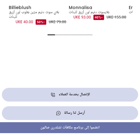
Billieblush
Monnalisa
Empo
 للبنات
بلايسوت دنيم لون أزرق للبنات
بلاي سوت دنيم مزين بقلوب لون أزرق
UK£
UK£ 155.00
UK£ 93.00
للبنات
8.00
-40%
UK£ 40.00
UK£ 79.00
-50%
الإتصال بخدمة العملاء
أرسل لنا رسالة
انضموا إلى برنامج مكافآت تشلدرن صالون