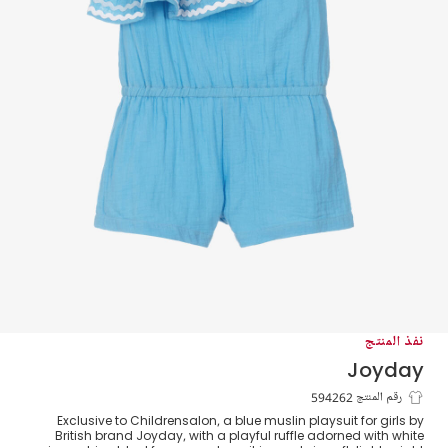
نفذ المنتج
Joyday
بلايسوت بكشكش لون أزرق للبنات
رقم المنتج 594262
Exclusive to Childrensalon, a blue muslin playsuit for girls by
British brand Joyday, with a playful ruffle adorned with white