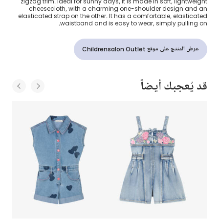
zigzag trim. Ideal for sunny days, it is made in soft, lightweight
cheesecloth, with a charming one-shoulder design and an
elasticated strap on the other. It has a comfortable, elasticated
waistband and is easy to wear, simply pulling on.
عرض المنتج على موقع Childrensalon Outlet
قد يُعجبك أيضاً