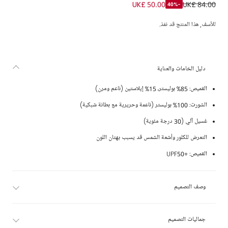
طقم سباحة بطبعة قرش لون أخضر وأزرق
UK£ 50.00
UK£ 84.00
-40%
للأسف, هذا المنتج قد نفذ.
دليل الخامات والعناية
القميص: 85% بوليستر، 15% إيلاستين (ناعم ومرن)
الشورت: 100% بوليستر (ناعمة وحريرية مع بطانة شبكية)
غسيل آلي (30 درجة مئوية)
التعرض للكلور وأشعة الشمس قد يسبب بهتان اللون
القميص: +UPF50
وصف التصميم
جماليات التصميم