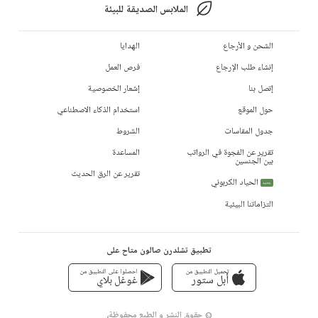
الملابس الصديقة للبيئة
الشحن و الأرجاع
الهدايا
إنشاء طلب الإرجاع
فرص العمل
إتصل بنا
إشعار الخصوصية
حول الموقع
استخدام الذكاء الاصطناعي
جدول المقاسات
الشروط
تقرير عن الفجوة في الرواتب
المساعدة
بين الجنسين
تقرير عن الرق الحديث
الحياد الكربوني
جديد
التزاماتنا البيئية
تطبيق تشلدرن صالون متاح على
تحميل التطبيق من
احصلوا على التطبيق من
أبل ستور
غوغل بلاي
© حقوق النشر و الطبع محفوظة،