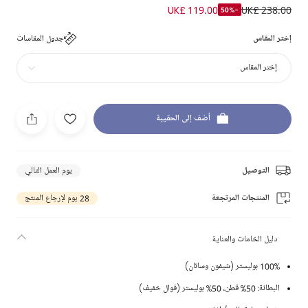
UK£ 119.00
UK£ 238.00
-50%
إختر المقاس
جدول المقاسات
إختر المقاس
أضف إلى الحقيبة
التوصيل
يوم العمل التالي
المنتجات المرتجعة
28 يوم لإرجاع المنتج
دليل الخامات والعناية
100% بوليستر (شيفون وساتان)
البطانة: 50% قطن، 50% بوليستر (فوال خفيف)