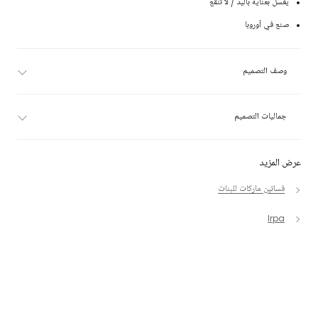
يغسل بعناية باليد / لا تنقع
صنع في أوروبا
وصف التصميم
جماليات التصميم
عرض المزيد
فساتين ماركات للبنات
Irpa