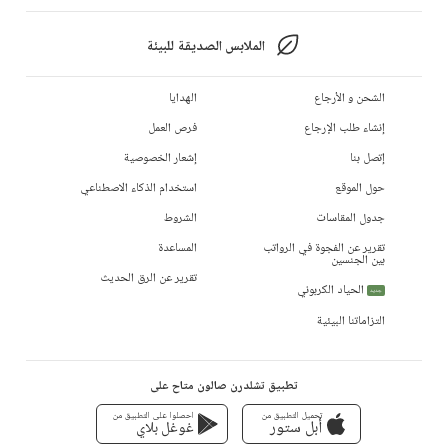
الملابس الصديقة للبيئة
الشحن و الأرجاع
الهدايا
إنشاء طلب الإرجاع
فرص العمل
إتصل بنا
إشعار الخصوصية
حول الموقع
استخدام الذكاء الاصطناعي
جدول المقاسات
الشروط
تقرير عن الفجوة في الرواتب
المساعدة
بين الجنسين
تقرير عن الرق الحديث
الحياد الكربوني
جديد
التزاماتنا البيئية
تطبيق تشلدرن صالون متاح على
تحميل التطبيق من
احصلوا على التطبيق من
أبل ستور
غوغل بلاي