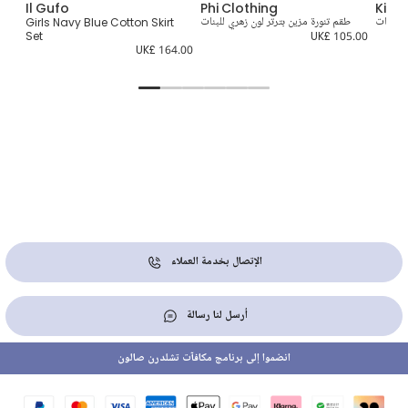
Il Gufo
Phi Clothing
Kidiw
 للبنات
طقم تنورة مزين بترتر لون زهري للبنات
Girls Navy Blue Cotton Skirt
Set
UK£ 105.00
UK
4.00
UK£ 164.00
الإتصال بخدمة العملاء
أرسل لنا رسالة
انضموا إلى برنامج مكافآت تشلدرن صالون