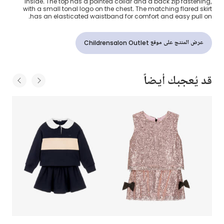
inside. The top has a pointed collar and a back zip fastening,
with a small tonal logo on the chest. The matching flared skirt
has an elasticated waistband for comfort and easy pull on.
عرض المنتج على موقع Childrensalon Outlet
قد يُعجبك أيضاً