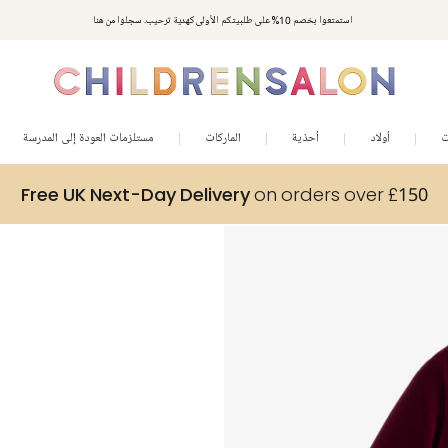
استمتعوا بخصم 10% على طلبيتكم الأولى كهدية ترحيب. سجلوا من هنا
ت
أولاد
أحذية
الماركات
مستلزمات العودة إلى المدرسة
Free UK Next-Day Delivery
on orders over £150