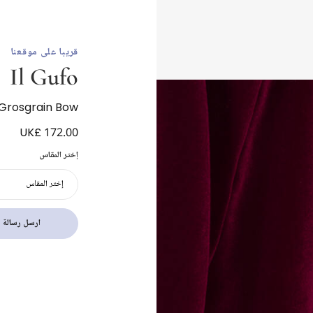
قريبا على موقعنا
Il Gufo
 Grosgrain Bow
UK£ 172.00
إختر المقاس
إختر المقاس
ارسل رسالة ب