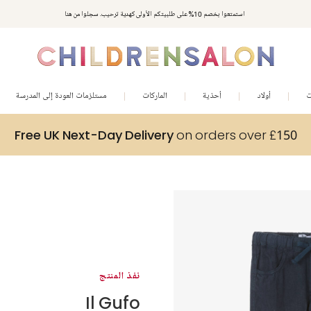
استمتعوا بخصم 10% على طلبيتكم الأولى كهدية ترحيب. سجلوا من هنا
ت
أولاد
أحذية
الماركات
مستلزمات العودة إلى المدرسة
Free UK Next-Day Delivery
on orders over £150
نفذ المنتج
Il Gufo