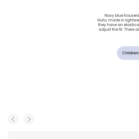
ون كحلي
Navy blue trousers 
Gufo, made in lightwe
they have an elasticat
adjust the fit. There 