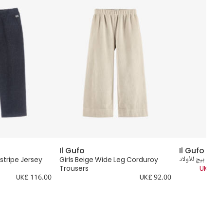
Il Gufo
Il Gufo
لون بيج للأولاد
Girls Beige Wide Leg Corduroy
stripe Jersey
Trousers
UK£ 4
UK£ 116.00
UK£ 92.00