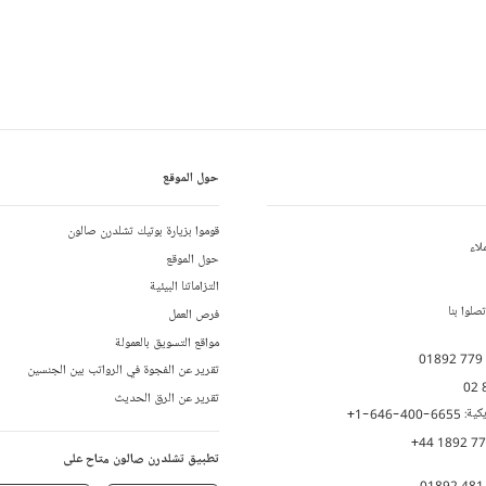
حول الموقع
قوموا بزيارة بوتيك تشلدرن صالون
لاء
حول الموقع
التزاماتنا البيئية
لوا بنا
فرص العمل
مواقع التسويق بالعمولة
01892 779
تقرير عن الفجوة في الرواتب بين الجنسين
02 
تقرير عن الرق الحديث
يكية:
+1-646-400-6655
+44 1892 7
تطبيق تشلدرن صالون متاح على
01892 481