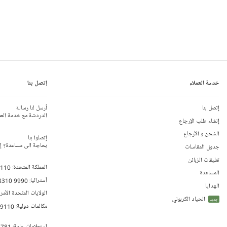
خدمة العملاء
إتصل بنا
إتصل بنا
أرسل لنا رسالة
الدردشة مع خدمة العم
إنشاء طلب الإرجاع
الشحن و الأرجاع
إتصلوا بنا
بحاجة الى مساعدة؟ إتص
جدول المقاسات
تعليقات الزبائن
المملكة المتحدة:
 110
المساعدة
أستراليا:
8310 9990
الهدايا
الولايات المتّحدة الأمر
الحياد الكربوني
جديد
مكالمات دولية:
79110
إستعلامات عامة:
 781