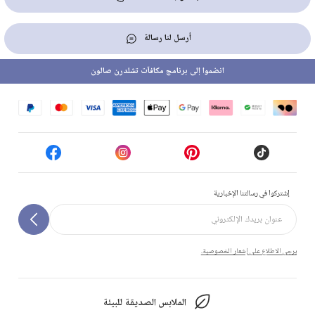
أرسل لنا رسالة
انضموا إلى برنامج مكافآت تشلدرن صالون
إشتركوا في رسالتنا الإخبارية
يرجى الاطلاع على إشعار الخصوصية.
الملابس الصديقة للبيئة