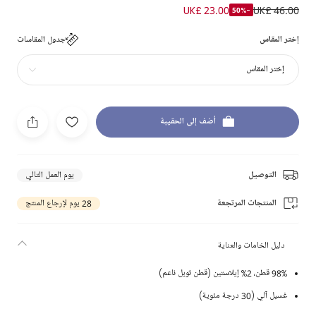
UK£ 23.00
UK£ 46.00
-50%
إختر المقاس
جدول المقاسات
إختر المقاس
أضف إلى الحقيبة
التوصيل
يوم العمل التالي
المنتجات المرتجعة
28 يوم لإرجاع المنتج
دليل الخامات والعناية
98% قطن، 2% إيلاستين (قطن تويل ناعم)
غسيل آلي (30 درجة مئوية)