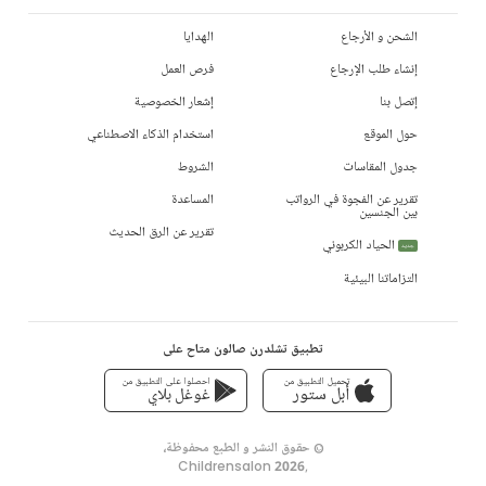
الشحن و الأرجاع
الهدايا
إنشاء طلب الإرجاع
فرص العمل
إتصل بنا
إشعار الخصوصية
حول الموقع
استخدام الذكاء الاصطناعي
جدول المقاسات
الشروط
تقرير عن الفجوة في الرواتب
المساعدة
بين الجنسين
تقرير عن الرق الحديث
الحياد الكربوني
جديد
التزاماتنا البيئية
تطبيق تشلدرن صالون متاح على
تحميل التطبيق من
احصلوا على التطبيق من
أبل ستور
غوغل بلاي
© حقوق النشر و الطبع محفوظة،
Childrensalon 2026
,