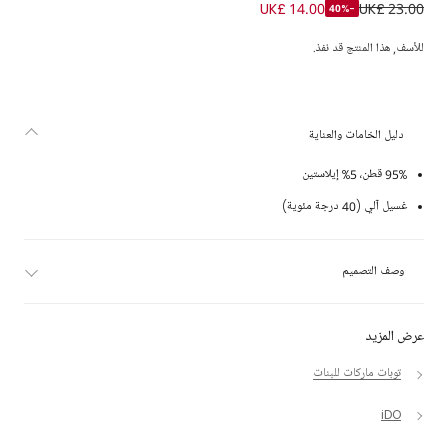
تيشيرت قطن مخطط بفيونكة لون أحمر وأبيض للبنات
UK£ 14.00
UK£ 23.00
-40%
للأسف, هذا المنتج قد نفذ.
دليل الخامات والعناية
95% قطن، 5% إيلاستين
غسيل آلي (40 درجة مئوية)
وصف التصميم
عرض المزيد
توبات ماركات للبنات
iDO