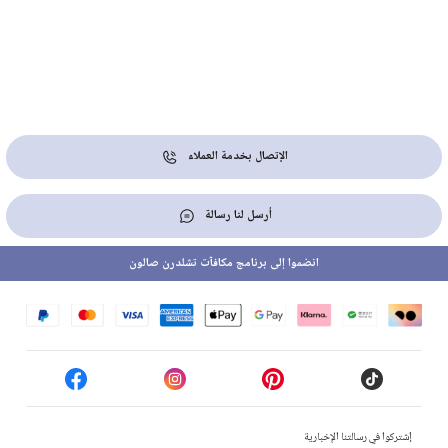
الإتصال بخدمة العملاء
أرسل لنا رسالة
انضموا إلى برنامج مكافآت تشلدرن صالون
إشتركوا في رسالتنا الإخبارية