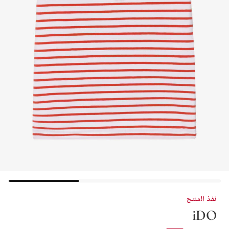
نفذ المنتج
iDO