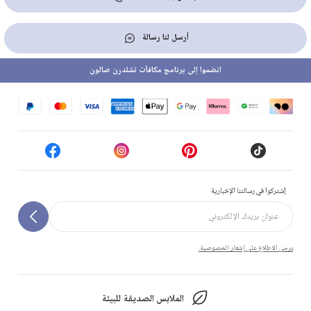
أرسل لنا رسالة
انضموا إلى برنامج مكافآت تشلدرن صالون
إشتركوا في رسالتنا الإخبارية
يرجى الاطلاع على إشعار الخصوصية.
الملابس الصديقة للبيئة