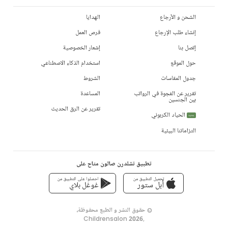
الشحن و الأرجاع
الهدايا
إنشاء طلب الإرجاع
فرص العمل
إتصل بنا
إشعار الخصوصية
حول الموقع
استخدام الذكاء الاصطناعي
جدول المقاسات
الشروط
تقرير عن الفجوة في الرواتب
المساعدة
بين الجنسين
تقرير عن الرق الحديث
الحياد الكربوني
جديد
التزاماتنا البيئية
تطبيق تشلدرن صالون متاح على
تحميل التطبيق من
احصلوا على التطبيق من
أبل ستور
غوغل بلاي
© حقوق النشر و الطبع محفوظة،
Childrensalon 2026
,