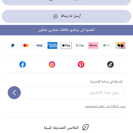
أرسل لنا رسالة
انضموا إلى برنامج مكافآت تشلدرن صالون
إشتركوا في رسالتنا الإخبارية
يرجى الاطلاع على إشعار الخصوصية.
الملابس الصديقة للبيئة