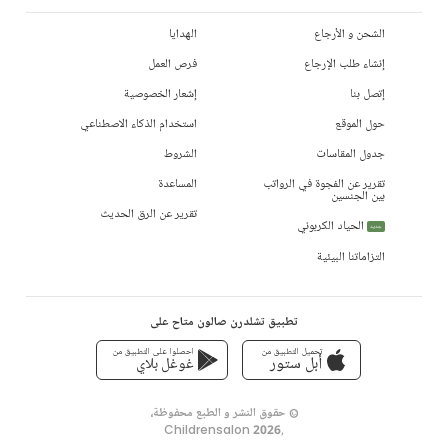
الشحن و الأرجاع
الهدايا
إنشاء طلب الإرجاع
فرص العمل
إتصل بنا
إشعار الخصوصية
حول الموقع
استخدام الذكاء الاصطناعي
جدول المقاسات
الشروط
تقرير عن الفجوة في الرواتب
المساعدة
بين الجنسين
تقرير عن الرق الحديث
الحياد الكربوني
جديد
التزاماتنا البيئية
تطبيق تشلدرن صالون متاح على
تحميل التطبيق من
احصلوا على التطبيق من
أبل ستور
غوغل بلاي
© حقوق النشر و الطبع محفوظة،
Childrensalon 2026
,