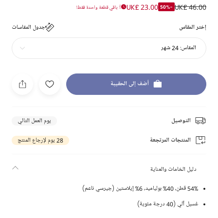
UK£ 23.00
UK£ 46.00
-50%
باقي قطعة واحدة فقط!
إختر المقاس
جدول المقاسات
المقاس:
24 شهر
أضف إلى الحقيبة
التوصيل
يوم العمل التالي
المنتجات المرتجعة
28 يوم لإرجاع المنتج
دليل الخامات والعناية
54% قطن، 40% بولياميد، 6% إيلاستين (جيرسي ناعم)
غسيل آلي (40 درجة مئوية)