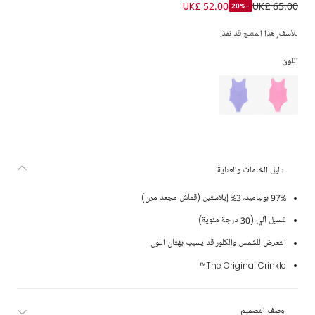
مايوه بتصميم مجعد لون أخضر نعناعي للبنات
UK£ 52.00
UK£ 65.00
-20%
للأسف, هذا المنتج قد نفذ.
اللون
دليل الخامات والعناية
97% بولياميد، 3% إيلاستين (قماش مجعد مرن)
غسيل آلي (30 درجة مئوية)
التعرض للشمس والكلور قد يسبب بهتان اللون
The Original Crinkle™
وصف التصميم