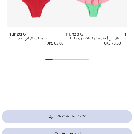
Hunza G
Hunza G
Hunz
 للبنات
مايّو لون أخضر فاقع للبنات مزين بكشكش
مايوه كرينكل لون أحمر للبنات
م
0.00
UK£ 65.00
UK£ 70.00
الإتصال بخدمة العملاء