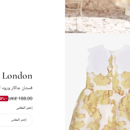
s London
فستان جاكار ورود ل
UK£ 188.00
-50%
إختر المقاس
إختر المقاس