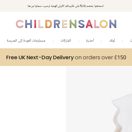
استمتعوا بخصم 10% على طلبيتكم الأولى كهدية ترحيب. سجلوا من هنا
ت
أولاد
أحذية
الماركات
مستلزمات العودة إلى المدرسة
Free UK Next-Day Delivery
on orders over £150