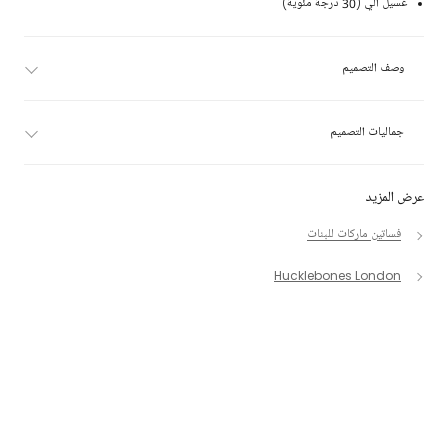
غسيل آلي (30 درجة مئوية)
وصف التصميم
جماليات التصميم
عرض المزيد
فساتين ماركات للبنات
Hucklebones London