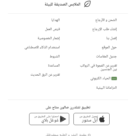
الملابس الصديقة للبيئة
الشحن و الأرجاع
الهدايا
إنشاء طلب الإرجاع
فرص العمل
إتصل بنا
إشعار الخصوصية
حول الموقع
استخدام الذكاء الاصطناعي
جدول المقاسات
الشروط
تقرير عن الفجوة في الرواتب
المساعدة
بين الجنسين
تقرير عن الرق الحديث
الحياد الكربوني
جديد
التزاماتنا البيئية
تطبيق تشلدرن صالون متاح على
تحميل التطبيق من
احصلوا على التطبيق من
أبل ستور
غوغل بلاي
© حقوق النشر و الطبع محفوظة،