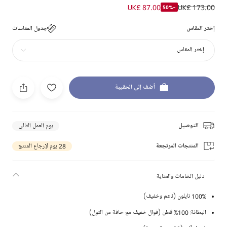
UK£ 87.00
UK£ 173.00
-50%
إختر المقاس
جدول المقاسات
إختر المقاس
أضف إلى الحقيبة
التوصيل
يوم العمل التالي
المنتجات المرتجعة
28 يوم لإرجاع المنتج
دليل الخامات والعناية
100% نايلون (ناعم وخفيف)
البطانة: 100% قطن (فوال خفيف مع حافة من التول)