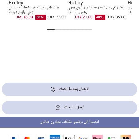
Hatley
Hatley
Hatl
ي وأزرق
بوت واقي من المطر بطبعة ورود لون زهري
بوت واقي من المطر بطبعة شمس لون
للأولاد
وعاجي للبنات
زهري وأزرق للبنات
8.00
UK£ 18.00
UK£ 35.00
UK£ 21.00
UK£ 35.00
UK
-50%
-40%
الإتصال بخدمة العملاء
أرسل لنا رسالة
انضموا إلى برنامج مكافآت تشلدرن صالون