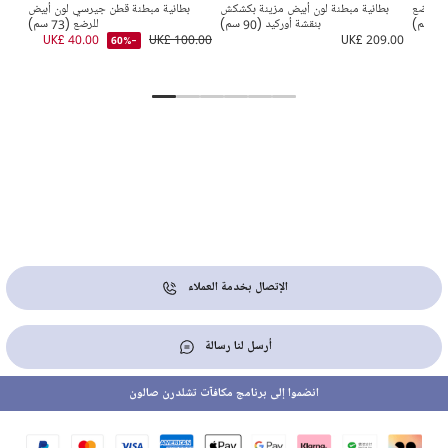
اد الرضع
بطانية مبطنة لون أبيض مزينة بكشكش
بطانية مبطنة قطن جيرسي لون أبيض
بطاني
بنقشة أوركيد (90 سم)
للرضع (73 سم)
4.00
UK£ 40.00
UK£ 100.00
UK£ 209.00
-60%
الإتصال بخدمة العملاء
أرسل لنا رسالة
انضموا إلى برنامج مكافآت تشلدرن صالون