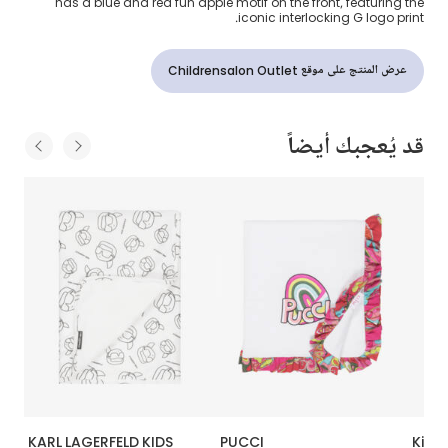
has a blue and red fun apple motif on the front, featuring the
iconic interlocking G logo print.
عرض المنتج على موقع Childrensalon Outlet
قد يُعجبك أيضاً
KARL LAGERFELD KIDS
PUCCI
Kissy