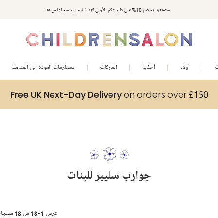
استمتعوا بخصم 10% على طلبيتكم الأولى كهدية ترحيب. سجلوا من هنا
ت
أولاد
أحذية
الماركات
مستلزمات العودة إلى المدرسة
Free UK Next-Day Delivery
on orders over £150
جوارب سليبر للبنات
عرض
1-18
من
18
منتجا