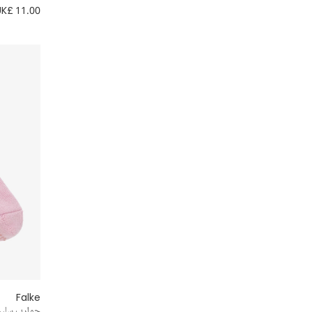
UK£ 11.00
Falke
جوارب سليب