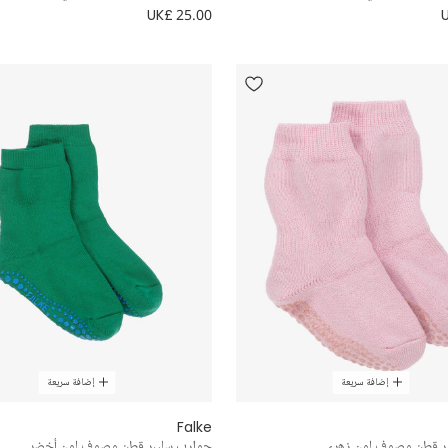
UK£ 25.00
إضافة سريعة
إضافة سريعة
Falke
ر قطن وصوف لون زهري
جوارب سليبر قطن وصوف لون أخضر