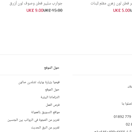
 قطن لون زهري مقلم للبنات
جوارب سليبر قطن وصوف لون أزرق
UK£ 9.00
UK£ 15.00
UK£ 5.00
حول الموقع
قوموا بزيارة بوتيك تشلدرن صالون
لاء
حول الموقع
التزاماتنا البيئية
لوا بنا
فرص العمل
مواقع التسويق بالعمولة
01892 779
تقرير عن الفجوة في الرواتب بين الجنسين
02 
تقرير عن الرق الحديث
يكية:
+1-646-400-6655