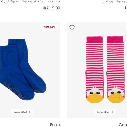
 وصوف لون أسود
جوارب سليبرز قطن و صوف محبوك لون أحم
UK£ 15.00
40% OFF
إضافة سريعة
إضافة سريعة
Falke
Coun