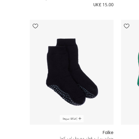
UK£ 15.00
إضافة سريعة
Falke
جوارب سليبر قطن وصوف لون كحلي