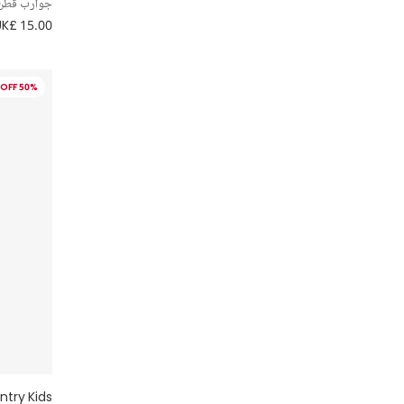
جوارب قطن
UK£ 15.00
50% OFF
try Kids