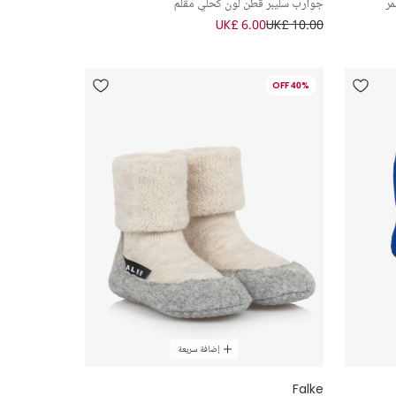
ر
جوارب سليبر قطن لون كحلي مقلم
UK£ 6.00
UK£ 10.00
40% OFF
إضافة سريعة
Falke