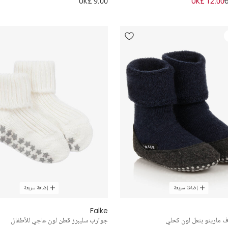
UK£ 9.00
UK£ 12.00
إضافة سريعة
إضافة سريعة
Falke
مارينو بنعل لون كحلي
جوارب سليبرز قطن لون عاجي للأطفال