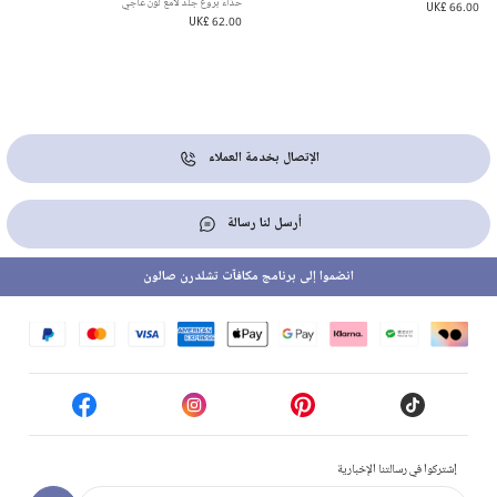
حذاء بروغ جلد لامع لون عاجي
UK£ 66.00
UK£ 62.00
الإتصال بخدمة العملاء
أرسل لنا رسالة
انضموا إلى برنامج مكافآت تشلدرن صالون
إشتركوا في رسالتنا الإخبارية