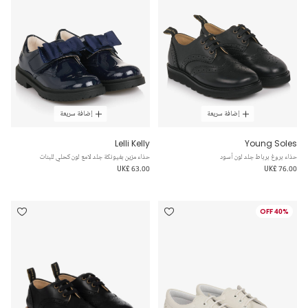
إضافة سريعة
إضافة سريعة
Lelli Kelly
Young Soles
حذاء بروغ برباط جلد لون أسود
حذاء مزين بفيونكة جلد لامع لون كحلي للبنات
UK£ 63.00
UK£ 76.00
40% OFF