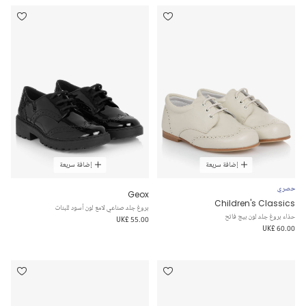
إضافة سريعة
إضافة سريعة
حصري
Geox
Children's Classics
بروغ جلد صناعي لامع لون أسود للبنات
حذاء بروغ جلد لون بيج فاتح
UK£ 55.00
UK£ 60.00