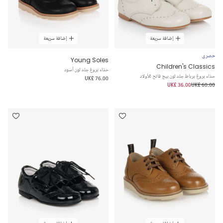
إضافة سريعة
إضافة سريعة
حصري
Young Soles
Children's Classics
حذاء بروغ جلد لون أسود
حذاء بروغ برباط جلد لون بيج فاتح للأولاد
UK£ 76.00
UK£ 36.00
UK£ 60.00