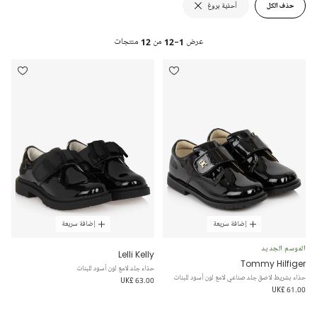
حذف الكل
أحذية بروغ
عرض
1-12
من
12
منتجات
إضافة سريعة
إضافة سريعة
الموسم الجديد
Lelli Kelly
Tommy Hilfiger
حذاء جلد لامع لون أسود للبنات
حذاء بشريط لاصق جلد صناعي لامع لون أسود للبنات
UK£ 63.00
UK£ 61.00