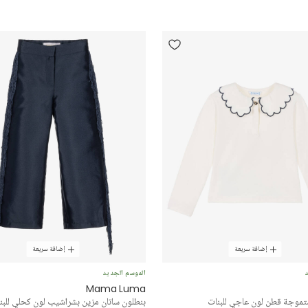
إضافة سريعة
إضافة سريعة
د
الموسم الجديد
Mama Luma
تموجة قطن لون عاجي للبنات
بنطلون ساتان مزين بشراشيب لون كحلي للبن