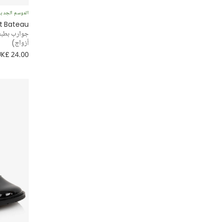
الموسم الجدي
Nessi Byrd
it Bateau
Patachou
أزواج)
UK£ 24.00
PAZ Rodríguez
Petit Bateau
Phi Clothing
PUCCI
Ralph Lauren
Rock Your Baby
Sarah Louise