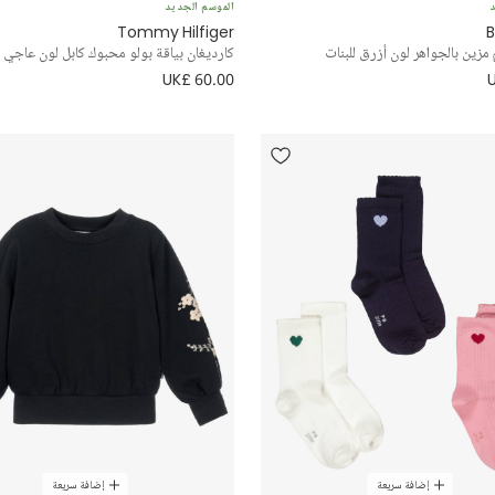
د
الموسم الجديد
Tommy Hilfiger
B
مزين بالجواهر لون أزرق للبنات
كارديغان بياقة بولو محبوك كابل لون عاجي ل
UK£ 60.00
إضافة سريعة
إضافة سريعة