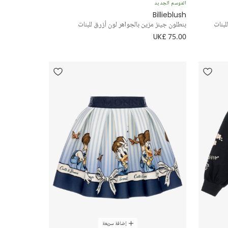
الموسم الجديد
Billieblush
لبنات
بنطلون جينز مزين بالجواهر لون أزرق للبنات
UK£ 75.00
إضافة سريعة