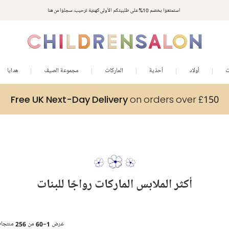
استمتعوا بخصم 10% على طلبيتكم الأولى كهدية ترحيب. سجلوا من هنا
ت
أولاد
أحذية
الماركات
مجموعة الصيف
هدايا
Free UK Next-Day Delivery
on orders over £150
أكثر الملابس الماركات رواجًا للبنات
عرض
1-60
من
256
منتجا