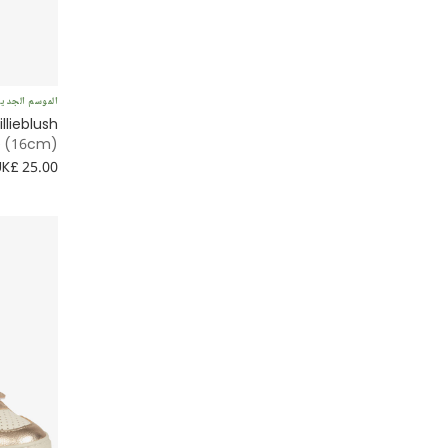
الموسم الجدي
illieblush
se (16cm)
UK£ 25.00