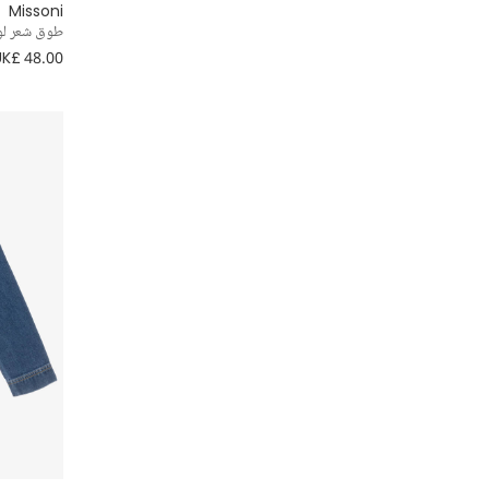
Missoni
أحمر
Dolce & Gabbana
طوق شعر لون
ملابس داخلية
UK£ 48.00
فضي
Foque
ملابس سباحة
أبيض
Geox
ملابس نوم
أصفر
Guess
مناشف وأرواب
Hatley
Jessie and James London
Kissy Kissy
Lelli Kelly
Liewood