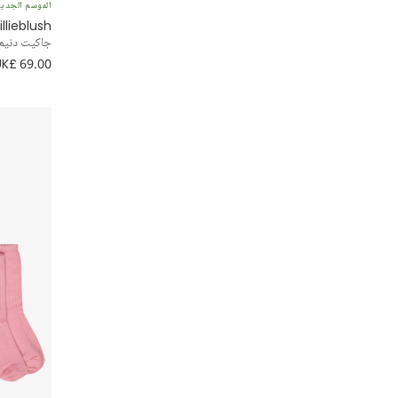
Mama Luma
الموسم الجدي
illieblush
جاكيت دنيم 
MARC JACOBS
UK£ 69.00
Marlo Kids
Mayoral
Mebi
Mini Rodini
Missoni
Molo
Monnalisa
NAME IT