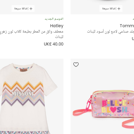
إضافة سريعة
إضافة سريعة
د
الموسم الجديد
Hatley
Tommy 
لد صناعي لامع لون أسود للبنات
معطف واقٍ من المطر بطبعة كلاب لون زهر
للبنات
UK£ 40.00