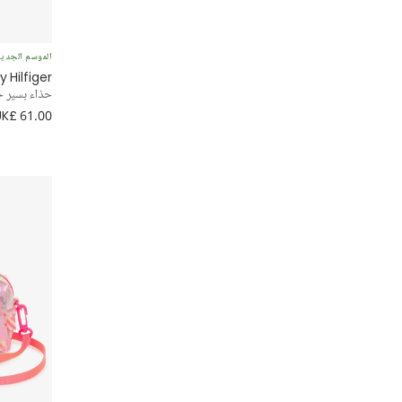
Self-Portrait
الموسم الجدي
Stella McCartney Kids
Hilfiger
حذاء بسير ج
Tartine et Chocolat
UK£ 61.00
Tommy Hilfiger
Tutu du Monde
VEJA
Zimmermann