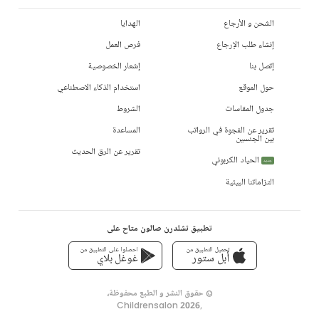
الشحن و الأرجاع
الهدايا
إنشاء طلب الإرجاع
فرص العمل
إتصل بنا
إشعار الخصوصية
حول الموقع
استخدام الذكاء الاصطناعي
جدول المقاسات
الشروط
تقرير عن الفجوة في الرواتب
المساعدة
بين الجنسين
تقرير عن الرق الحديث
الحياد الكربوني
جديد
التزاماتنا البيئية
تطبيق تشلدرن صالون متاح على
تحميل التطبيق من
احصلوا على التطبيق من
أبل ستور
غوغل بلاي
© حقوق النشر و الطبع محفوظة،
Childrensalon 2026
,