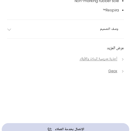
Non-marking rubber sole
Respira™
وصف التصميم
عرض المزيد
أحذية مدرسية للبنات وللأولاد
Geox
الإتصال بخدمة العملاء