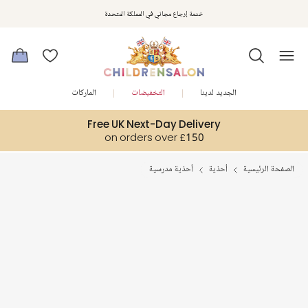
استمتعوا بخصم 10% على طلبيتكم الأولى كهدية ترحيب. سجلوا من هنا
خدمة إرجاع مجاني في المملكة المتحدة
الجديد لدينا
التخفيضات
الماركات
Free UK Next-Day Delivery
on orders over £150
الصفحة الرئيسية
أحذية
أحذية مدرسية