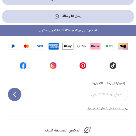
أرسل لنا رسالة
انضموا إلى برنامج مكافآت تشلدرن صالون
إشتركوا في رسالتنا الإخبارية
يرجى الاطلاع على إشعار الخصوصية.
الملابس الصديقة للبيئة