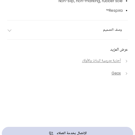
Non-slip, non-marking, rubber sole
Respira™
وصف التصميم
عرض المزيد
أحذية مدرسية للبنات وللأولاد
Geox
الإتصال بخدمة العملاء