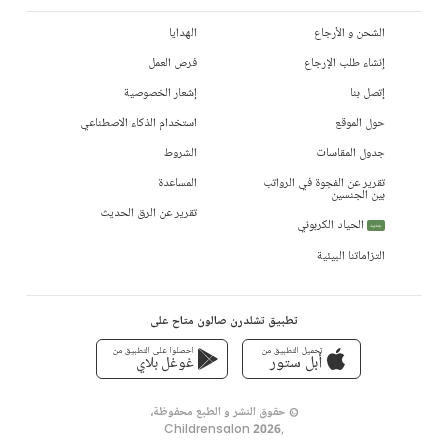
الشحن و الأرجاع
الهدايا
إنشاء طلب الإرجاع
فرص العمل
إتصل بنا
إشعار الخصوصية
حول الموقع
استخدام الذكاء الاصطناعي
جدول المقاسات
الشروط
تقرير عن الفجوة في الرواتب
المساعدة
بين الجنسين
تقرير عن الرق الحديث
الحياد الكربوني
جديد
التزاماتنا البيئية
تطبيق تشلدرن صالون متاح على
تحميل التطبيق من
احصلوا على التطبيق من
أبل ستور
غوغل بلاي
© حقوق النشر و الطبع محفوظة،
Childrensalon 2026
,