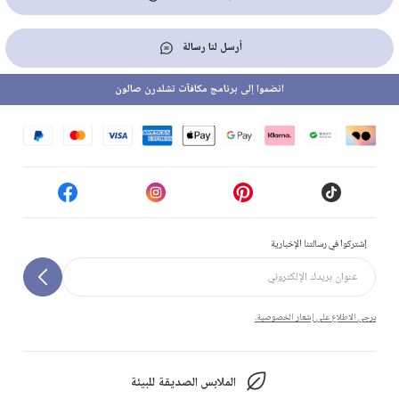
أرسل لنا رسالة
انضموا إلى برنامج مكافآت تشلدرن صالون
إشتركوا في رسالتنا الإخبارية
يرجى الاطلاع على إشعار الخصوصية.
الملابس الصديقة للبيئة