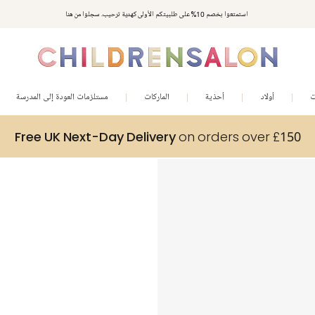
استمتعوا بخصم 10% على طلبيتكم الأولى كهدية ترحيب. سجلوا من هنا
ت
أولاد
أحذية
الماركات
مستلزمات العودة إلى المدرسة
Free UK Next-Day Delivery
on orders over £150