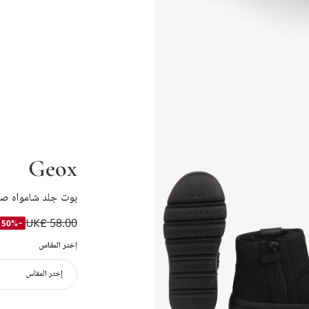
Geox
بوت جلد شامواه صنا
UK£ 58.00
-50%
إختر المقاس
إختر المقاس