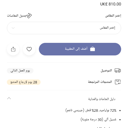
UK£ 810.00
إختر المقاس
جدول المقاسات
إختر المقاس
أضف إلى الحقيبة
التوصيل
يوم العمل التالي
المنتجات المرتجعة
28 يوم لإرجاع المنتج
دليل الخامات والعناية
72% بولياميد، 28% قطن (جيرسي ناعم)
غسيل آلي (30 درجة مئوية)