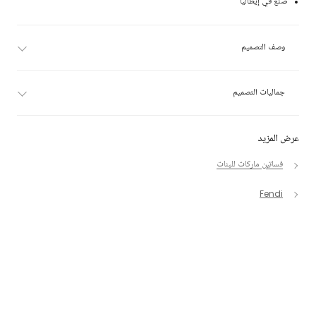
صنع في إيطاليا
وصف التصميم
جماليات التصميم
عرض المزيد
فساتين ماركات للبنات
Fendi