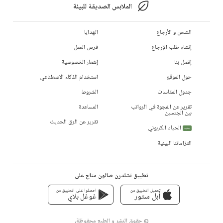
الملابس الصديقة للبيئة
الشحن و الأرجاع
الهدايا
إنشاء طلب الإرجاع
فرص العمل
إتصل بنا
إشعار الخصوصية
حول الموقع
استخدام الذكاء الاصطناعي
جدول المقاسات
الشروط
تقرير عن الفجوة في الرواتب
المساعدة
بين الجنسين
تقرير عن الرق الحديث
الحياد الكربوني
جديد
التزاماتنا البيئية
تطبيق تشلدرن صالون متاح على
تحميل التطبيق من
احصلوا على التطبيق من
أبل ستور
غوغل بلاي
© حقوق النشر و الطبع محفوظة،