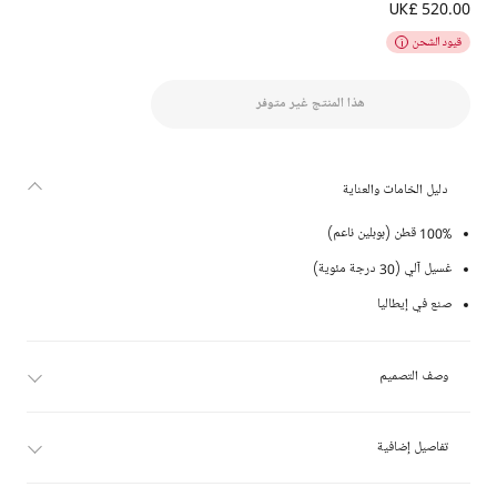
UK£ 520.00
تنورة قطن بشعار FF وطبعة زهور للبنات
قيود الشحن
هذا المنتج غير متوفر
دليل الخامات والعناية
100% قطن (بوبلين ناعم)
غسيل آلي (30 درجة مئوية)
صنع في إيطاليا
وصف التصميم
تفاصيل إضافية