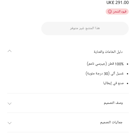
UK£ 291.00
تيشيرت قطن لون بيج للأولاد
قيود الشحن
هذا المنتج غير متوفر
دليل الخامات والعناية
100% قطن (جيرسي ناعم)
غسيل آلي (30 درجة مئوية)
صنع في إيطاليا
وصف التصميم
جماليات التصميم