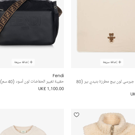
إضافة سريعة
إضافة سريعة
Fendi
بطانية قطن جيرسي لون بيج مطرزة بتيدي بير (80
حقيبة تغيير الحفاضات لون أسود (40 سم)
UK£ 1,100.00
UK