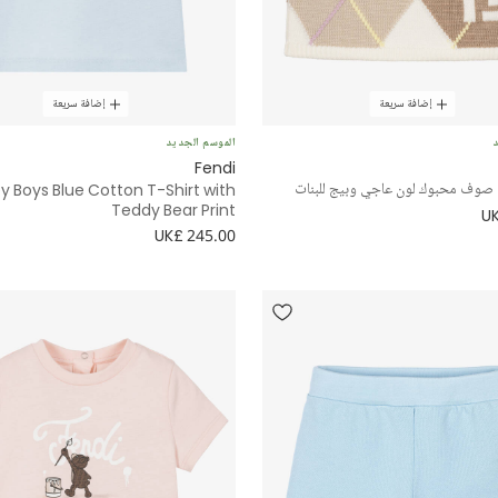
إضافة سريعة
إضافة سريعة
د
الموسم الجديد
Fendi
 صوف محبوك لون عاجي وبيج للبنات
y Boys Blue Cotton T-Shirt with
Teddy Bear Print
UK
UK£ 245.00