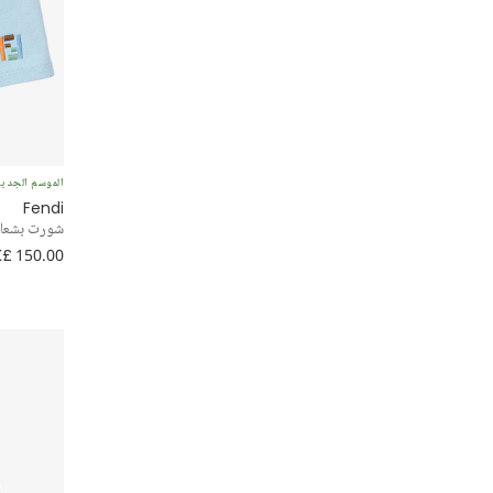
الموسم الجدي
Fendi
شورت بشعار FF جيرسي لون أزرق فاتح للأولاد
£ 150.00