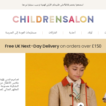
مكافآت تشلدرن صالون | اجمعوا النقاط مع كل عملية شراء لتحصلوا على هدايا حصرية وعروض مصممة خصيصا لتلبي
استمتعوا بخصم 10% على طلبيتكم الأولى كهدية ترحيب. سجلوا من هنا
متطلباتكم
ت
أولاد
أحذية
الماركات
مستلزمات العودة إلى المدرسة
Free UK Next-Day Delivery
on orders over £150
ملابس الأطفال من 
التشكيلة مصنوعة ب
المظهر المثالي للص