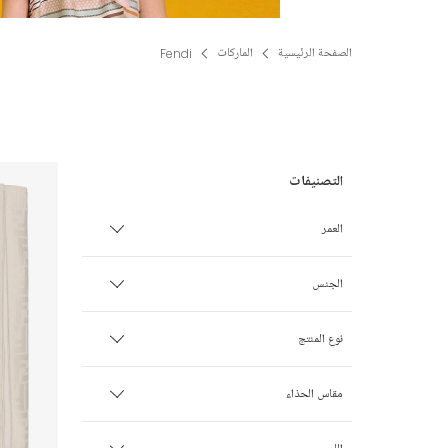
الصفحة الرئيسية
الماركات
Fendi
العمر
الأطفال الخدج
الجنس
0 شهر
ولـد
نوع المنتج
1 شهر
بنت
أحذية
مقاس الحذاء
3 أشهر
للجنسين
أطقم أكثر من قطعة