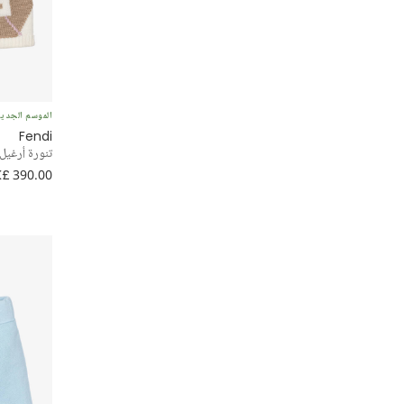
محبوك
تارتان
تشينو
الموسم الجدي
مناسبة خاصة
Fendi
تنورة أرغيل
£ 390.00
بدون أقدام
بيني
حيوانات
تصاميم تخطف الأنظار
تول
إطلالة كلاسيكية