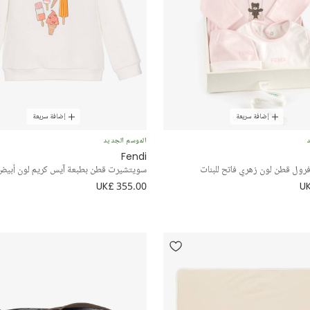
إضافة سريعة
إضافة سريعة
د
الموسم الجديد
Fendi
رول قطن لون زهري فاتح للبنات
سويتشيرت قطن بطبعة آيس كريم لون أبيض 
UK£ 355.00
UK