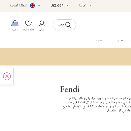
العربية
UK£ GBP
المملكة المتحدة
بحث
حسابي
قائمة الأمنيات
الحقيبة
هدايا
مجلتنا
التخفيضات
Fendi
تصاميم فندي Fendi تجسد عراقة مدينة روما وفنها وجمالها، وتشكيلة
فندي مستوحاة من روح الماركة. كل قطعة في هذه
حرفية عالية ويزينها شعار ماركة فندي الأيقوني لضمان
غار في كل مناسبة.