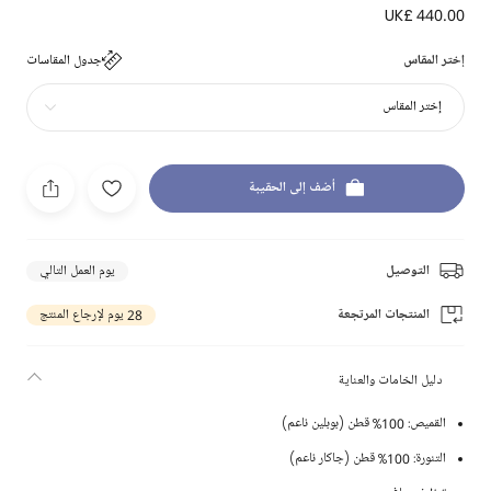
UK£ 440.00
إختر المقاس
جدول المقاسات
إختر المقاس
أضف إلى الحقيبة
التوصيل
يوم العمل التالي
المنتجات المرتجعة
28 يوم لإرجاع المنتج
دليل الخامات والعناية
القميص: 100% قطن (بوبلين ناعم)
التنورة: 100% قطن (جاكار ناعم)