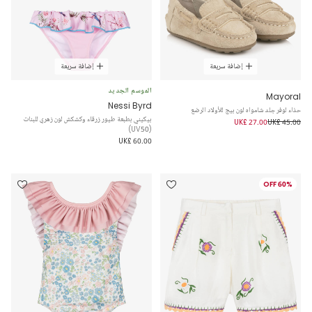
إضافة سريعة
إضافة سريعة
الموسم الجديد
Mayoral
Nessi Byrd
حذاء لوفر جلد شامواه لون بيج للأولاد الرضع
بيكيني بطبعة طيور زرقاء وكشكش لون زهري للبنات
UK£ 27.00
UK£ 45.00
(UV50)
UK£ 60.00
60% OFF