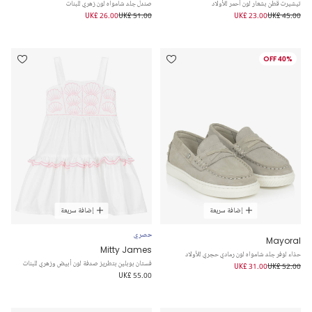
تيشيرت قطن بشعار لون أحمر للأولاد
صندل جلد شامواه لون زهري للبنات
UK£ 26.00
UK£ 51.00
UK£ 23.00
UK£ 45.00
40% OFF
إضافة سريعة
إضافة سريعة
حصري
Mayoral
Mitty James
حذاء لوفر جلد شامواه لون رمادي حجري للأولاد
فستان بوبلين بتطريز صدفة لون أبيض وزهري للبنات
UK£ 31.00
UK£ 52.00
UK£ 55.00