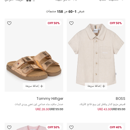
عرض
1-60
من
158
منتجات
50% OFF
50% OFF
إضافة سريعة
إضافة سريعة
Tommy Hilfiger
BOSS
قميص مزيج كتان وقطن لون بيج فاتح للأولاد
صندل سلايد جلد صناعي لون ذهبي وردي للبنات
UK£ 28.00
UK£ 55.00
UK£ 43.00
UK£ 85.00
50% OFF
40% OFF