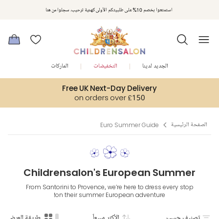
مكافآت تشلدرن صالون | اجمعوا النقاط مع كل عملية شراء لتحصلوا على هدايا حصرية وعروض مصممة خصيصا لتلبي
استمتعوا بخصم 10% على طلبيتكم الأولى كهدية ترحيب. سجلوا من هنا
متطلباتكم
الجديد لدينا
التخفيضات
الماركات
Free UK Next-Day Delivery
on orders over £150
الصفحة الرئيسية
Euro Summer Guide
Childrensalon's European Summer
From Santorini to Provence, we’re here to dress every stop
on their summer European adventure!
تصنيف حسب
الأكثر مبيعاً
طريقة العرض