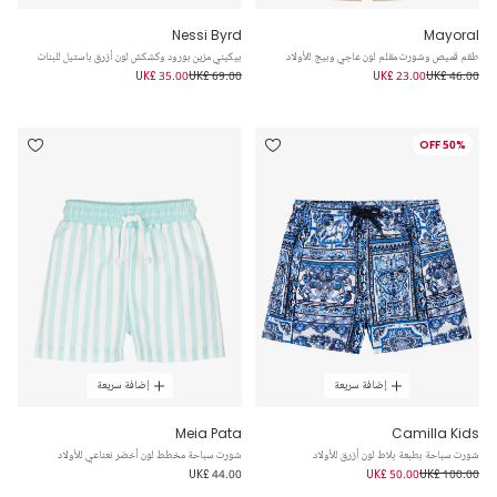
Nessi Byrd
Mayoral
طقم قميص وشورت مقلم لون عاجي وبيج للأولاد
بيكيني مزين بورود وكشكش لون أزرق باستيل للبنات
UK£ 35.00
UK£ 69.00
UK£ 23.00
UK£ 46.00
50% OFF
إضافة سريعة
إضافة سريعة
Meia Pata
Camilla Kids
شورت سباحة بطبعة بلاط لون أزرق للأولاد
شورت سباحة مخطط لون أخضر نعناعي للأولاد
UK£ 44.00
UK£ 50.00
UK£ 100.00