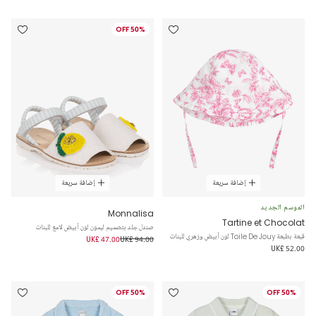
50% OFF
إضافة سريعة
إضافة سريعة
الموسم الجديد
Monnalisa
Tartine et Chocolat
صندل جلد بتصميم ليمون لون أبيض لامع للبنات
قبعة بطبعة Toile De Jouy لون أبيض وزهري للبنات
UK£ 47.00
UK£ 94.00
UK£ 52.00
50% OFF
50% OFF