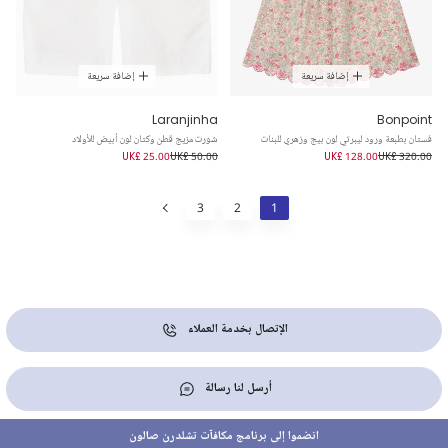
إضافة سريعة
إضافة سريعة
Laranjinha
Bonpoint
فستان بطبعة ورود ليبرتي لون بيج وزهري للبنات
شورت مزيج قطن وكتان لون أبيض للأولاد
UK£ 25.00
UK£ 50.00
UK£ 128.00
UK£ 320.00
3
2
1
الإتصال بخدمة العملاء
أرسل لنا رسالة
انضموا إلى برنامج مكافآت تشلدرن صالون