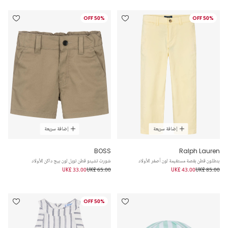
50% OFF
50% OFF
إضافة سريعة
إضافة سريعة
BOSS
Ralph Lauren
بنطلون قطن بقصة مستقيمة لون أصفر للأولاد
شورت تشينو قطن تويل لون بيج داكن للأولاد
UK£ 33.00
UK£ 65.00
UK£ 43.00
UK£ 85.00
50% OFF