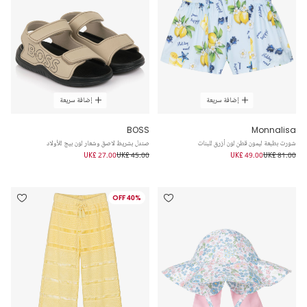
إضافة سريعة
إضافة سريعة
BOSS
Monnalisa
شورت بطبعة ليمون قطن لون أزرق للبنات
صندل بشريط لاصق وشعار لون بيج للأولاد
UK£ 27.00
UK£ 45.00
UK£ 49.00
UK£ 81.00
40% OFF