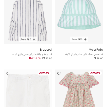
إضافة سريعة
إضافة سريعة
Mayoral
Meia Pata
قبعة شمس مخططة لون أخضر وأبيض للأولاد
فستان مقلم بياقة هالتر لون عاجي وأزرق للبنات
UK£ 16.00
UK£ 32.00
UK£ 38.00
50% OFF
60% OFF