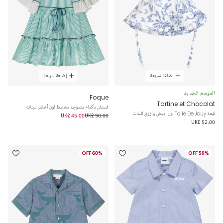
إضافة سريعة
إضافة سريعة
الموسم الجديد
Foque
Tartine et Chocolat
فستان بأكمام متموجة مخطط لون أخضر للبنات
قبعة Toile De Jouy لون أبيض وأزرق للبنات
UK£ 45.00
UK£ 90.00
UK£ 52.00
60% OFF
50% OFF