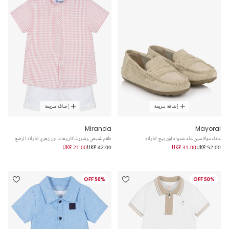
إضافة سريعة
إضافة سريعة
Miranda
Mayoral
حذاء موكاسين جلد شمواه لون بيج للأولاد
طقم قميص وشورت كاروهات لون زهري للأولاد الرضع
UK£ 21.00
UK£ 42.00
UK£ 31.00
UK£ 52.00
50% OFF
50% OFF