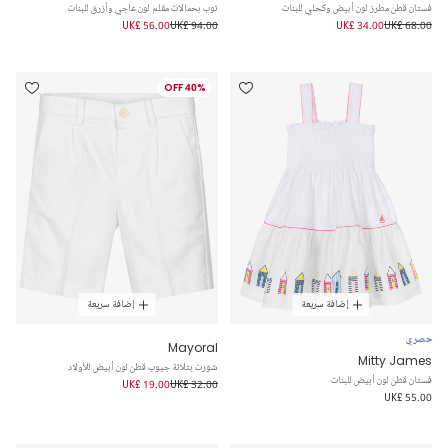
فستان قطن مطرز لون أبيض وكحلي للبنات
توب بحمالات مقلم لون عاجي وأزرق للبنات
UK£ 56.00
UK£ 94.00
UK£ 34.00
UK£ 68.00
40% OFF
إضافة سريعة
إضافة سريعة
حصري
Mayoral
Mitty James
شورت بثلاثة جيوب قطن لون أبيض للأولاد
فستان قطن لون أبيض للبنات
UK£ 19.00
UK£ 32.00
UK£ 55.00