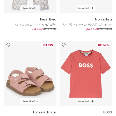
إضافة سريعة
إضافة سريعة
Nessi Byrd
Monnalisa
حقيبة يد على شكل ليمونة لون أصفر للبنات (23 سم)
بنطلون كروشيه للشاطئ لون أزرق وبيج للبنات
UK£ 40.00
UK£ 79.00
UK£ 57.00
UK£ 113.00
50% OFF
50% OFF
إضافة سريعة
إضافة سريعة
Tommy Hilfiger
BOSS