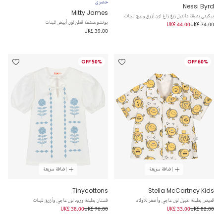
حصري
Nessi Byrd
Mitty James
بيكيني بطبقة دانتيل زيغ زاغ لون أزرق وبيج للبنات
بونشو منشفة قطن لون أبيض للبنات
UK£ 44.00
UK£ 74.00
UK£ 39.00
50% OFF
60% OFF
إضافة سريعة
إضافة سريعة
Tinycottons
Stella McCartney Kids
قميص بطبعة طبول لون عاجي وأصفر للأولاد
فستان بطبعة ورود لون عاجي وأزرق للبنات
UK£ 38.00
UK£ 76.00
UK£ 33.00
UK£ 82.00