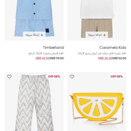
إضافة سريعة
إضافة سريعة
Timberland
Caramelo Kids
طقم شورت قطن بيكيه لون أبيض وبيج للأولاد
طقم قميص وشورت للأولاد الرضع
UK£ 40.00
UK£ 79.00
UK£ 26.00
UK£ 52.00
50% OFF
50% OFF