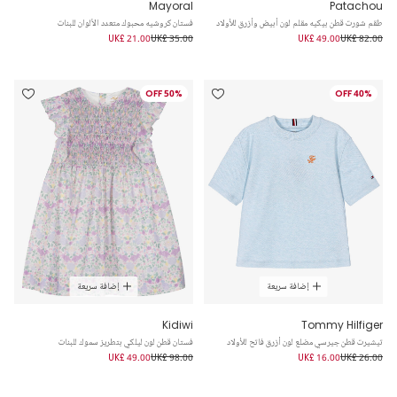
Mayoral
Patachou
طقم شورت قطن بيكيه مقلم لون أبيض وأزرق للأولاد
فستان كروشيه محبوك متعدد الألوان للبنات
UK£ 21.00
UK£ 35.00
UK£ 49.00
UK£ 82.00
50% OFF
40% OFF
إضافة سريعة
إضافة سريعة
Kidiwi
Tommy Hilfiger
تيشيرت قطن جيرسي مضلع لون أزرق فاتح للأولاد
فستان قطن لون ليلكي بتطريز سموك للبنات
UK£ 49.00
UK£ 98.00
UK£ 16.00
UK£ 26.00