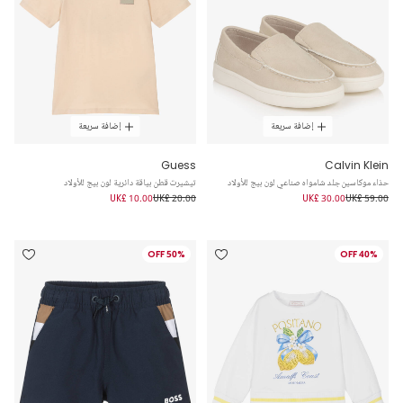
إضافة سريعة
إضافة سريعة
Guess
Calvin Klein
حذاء موكاسين جلد شامواه صناعي لون بيج للأولاد
تيشيرت قطن بياقة دائرية لون بيج للأولاد
UK£ 10.00
UK£ 20.00
UK£ 30.00
UK£ 59.00
50% OFF
40% OFF