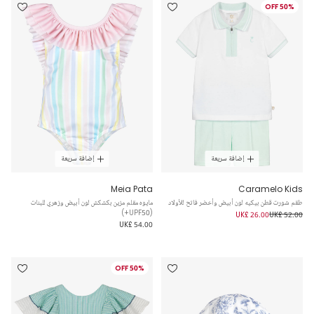
50% OFF
إضافة سريعة
إضافة سريعة
Meia Pata
Caramelo Kids
طقم شورت قطن بيكيه لون أبيض وأخضر فاتح للأولاد
مايوه مقلم مزين بكشكش لون أبيض وزهري للبنات
(UPF50+)
UK£ 26.00
UK£ 52.00
UK£ 54.00
50% OFF