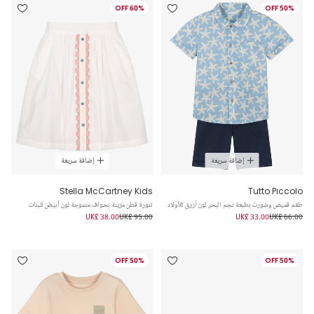
60% OFF
50% OFF
إضافة سريعة
إضافة سريعة
Stella McCartney Kids
Tutto Piccolo
طقم قميص وشورت بطبعة نجم البحر لون أزرق للأولاد
تنورة قطن مزينة بحواف متموجة لون أبيض للبنات
UK£ 38.00
UK£ 95.00
UK£ 33.00
UK£ 66.00
50% OFF
50% OFF