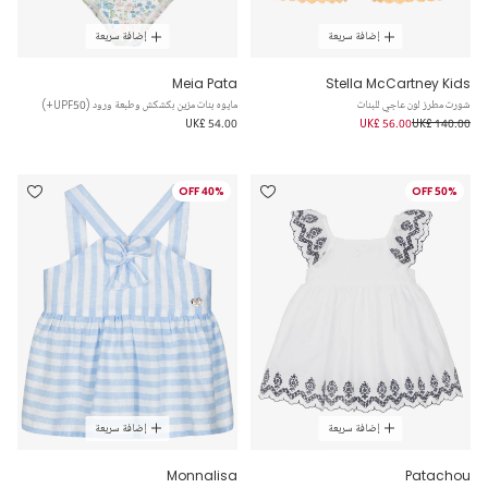
إضافة سريعة
إضافة سريعة
Meia Pata
Stella McCartney Kids
شورت مطرز لون عاجي للبنات
مايوه بنات مزين بكشكش وطبعة ورود (UPF50+)
UK£ 54.00
UK£ 56.00
UK£ 140.00
40% OFF
50% OFF
إضافة سريعة
إضافة سريعة
Monnalisa
Patachou