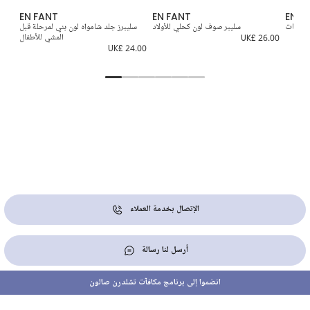
EN FANT
EN FANT
EN F
 للبنات
سليبر صوف لون كحلي للأولاد
سليبرز جلد شامواه لون بني لمرحلة قبل
حذ
UK£ 26.00
المشي للأطفال
5.00
UK£ 24.00
الإتصال بخدمة العملاء
أرسل لنا رسالة
انضموا إلى برنامج مكافآت تشلدرن صالون