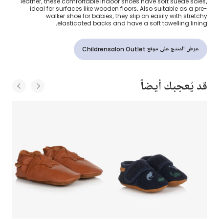
leather, these comfortable indoor shoes have soft suede soles,
ideal for surfaces like wooden floors. Also suitable as a pre-
walker shoe for babies, they slip on easily with stretchy
elasticated backs and have a soft towelling lining.
عرض المنتج على موقع Childrensalon Outlet
قد يُعجبك أيضاً