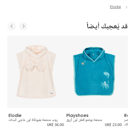
Elodie
قد يُعجبك أيضاً
Elodie
Playshoes
Roa
 وأخضر
منشفة بونشو قطن لون أزرق
روب منشفة بفيونكة لون عاجي للبنات
للأولاد
UK£ 23.00
UK£ 36.00
9.00